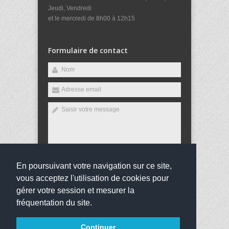
Jeudi, Vendredi
et le mercredi de 8h00 à 12h15
Formulaire de contact
En poursuivant votre navigation sur ce site,
Envoyer
vous acceptez l'utilisation de cookies pour
gérer votre session et mesurer la
fréquentation du site.
Copyright 2016
Institution François Cartannaz
Tous
Continuer