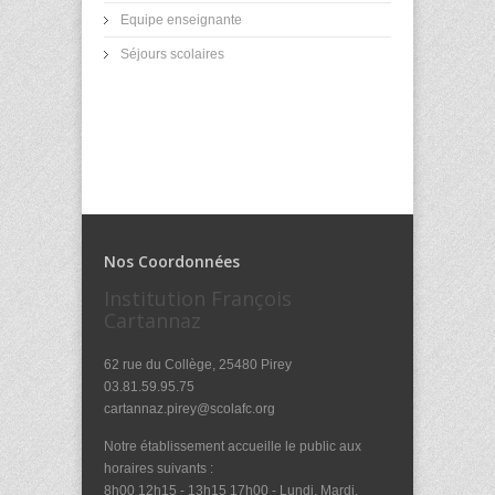
Equipe enseignante
Séjours scolaires
Nos Coordonnées
Institution François
Cartannaz
62 rue du Collège, 25480 Pirey
03.81.59.95.75
cartannaz.pirey@scolafc.org
Notre établissement accueille le public aux
horaires suivants :
8h00 12h15 - 13h15 17h00 - Lundi, Mardi,