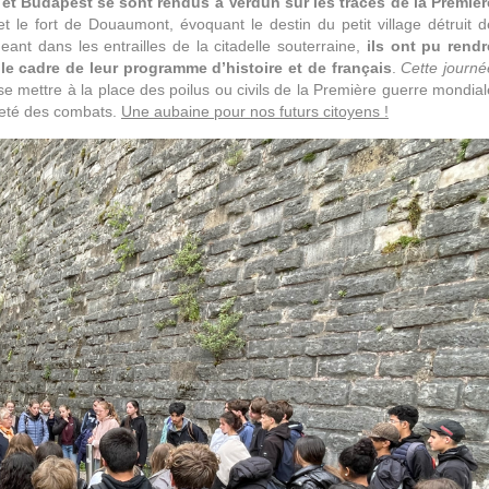
 et Budapest se sont rendus à Verdun sur les traces de la Premièr
e et le fort de Douaumont, évoquant le destin du petit village détruit d
nt dans les entrailles de la citadelle souterraine,
ils ont pu rendr
le cadre de leur programme d’histoire et de français
.
Cette journé
e mettre à la place des poilus ou civils de la Première guerre mondial
reté des combats.
Une aubaine pour nos futurs citoyens !