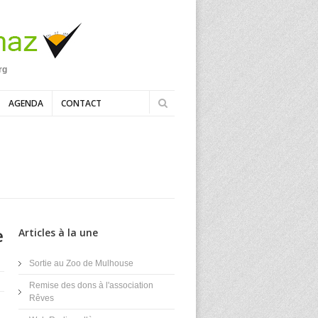
rg
AGENDA
CONTACT
e
Articles à la une
Sortie au Zoo de Mulhouse
Remise des dons à l'association
Rêves