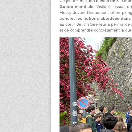
Ce jeudi 7 mai,
les élèves de 3° Oslo
Guerre mondiale
. Visitant l'ossuair
Fleury-devant-Douaumont et en plongea
concret les notions abordées dans 
au cœur de l’histoire
leur a permis de s
et de comprendre concrètement la du