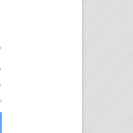
à
n
s
n