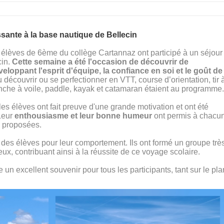
sante à la base nautique de Bellecin
1 élèves de 6ème du collège Cartannaz ont participé à un séjour
cin.
Cette semaine a été l'occasion de découvrir de
loppant l'esprit d'équipe, la confiance en soi et le goût de
u découvrir ou se perfectionner en VTT, course d’orientation, tir 
lanche à voile, paddle, kayak et catamaran étaient au programme.
es élèves ont fait preuve d'une grande motivation et ont été
 Leur
enthousiasme et leur bonne humeur
ont permis à chacu
s proposées.
le des élèves pour leur comportement. Ils ont formé un groupe trè
ux, contribuant ainsi à la réussite de ce voyage scolaire.
un excellent souvenir pour tous les participants, tant sur le pla