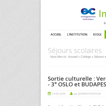
6
ACCUEIL
L'INSTITUTION
ECOLE
Séjours scolaires
Vous êtes ici :
Accueil
»
Collège
» Séjours s
Sortie culturelle : V
- 3° OSLO et BUDAPE
13-05-2026
par ADMINISTRATEUR