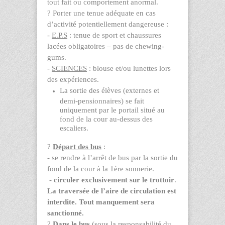
tout fait ou comportement anormal.
?
Porter une tenue adéquate en cas
d’activité potentiellement dangereuse :
-
E.P.S
: tenue de sport et chaussures
lacées obligatoires – pas de chewing-
gums.
-
SCIENCES
: blouse et/ou lunettes lors
des expériences.
La sortie des élèves (externes et
demi-pensionnaires) se fait
uniquement par le portail situé au
fond de la cour au-dessus des
escaliers.
?
Départ des bus
:
- se rendre à l’arrêt de bus par la sortie du
fond de la cour à la 1
ère
sonnerie.
-
circuler exclusivement sur le trottoir
.
La traversée de l’aire de circulation est
interdite. Tout manquement sera
sanctionné.
?
Dans le bus
(sous la responsabilité du