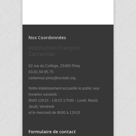
Nos Coordonnées
Institution François
Cartannaz
62 rue du Collège, 25480 Pirey
03.81.59.95.75
cartannaz.pirey@scolafc.org
Notre établissement accueille le public aux
horaires suivants :
8h00 12h15 - 13h15 17h00 - Lundi, Mardi,
Jeudi, Vendredi
et le mercredi de 8h00 à 12h15
Formulaire de contact