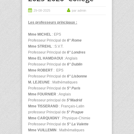
29-08-2025
par admin
Les professeurs principaux :
Mme MICHEL
: EPS
Professeur Principal de
6° Rome
Mme STREHL
: S.V.T.
Professeur Principal de
6° Londres
Mme EL HAMDAOUI
: Anglais
Professeur Principal de
6° Dublin
Mme ROBERT
: EPS
Professeur Principal de
6° Lisbonne
M. LEJEUNE
: Mathématiques
Professeur Principal de
5° Paris
Mme FOURNIER
: Anglais
Professeur principal de
5°Madrid
Mme TISSERAND
: Français-Latin
professeur Principal de
5° Prague
Mme CARQUIGNY
: Physique-Chimie
Professeur Principal de
5° La Valette
Mme VUILLEMIN
: Mathématiques