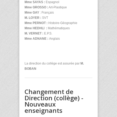
Mme SAYAS :
Espagnol
Mme GROSSO :
Art-Plastique
Mme GAY
: Français
M. LOYER :
SVT
Mme PERNOT :
Histoire-Géographie
Mme HEDHLI :
Mathématiques
M. VERNET :
E.P.S.
Mme ADNANE :
Anglais
La direction du collège est assurée par
M.
BOBAN
Changement de
Direction (collège) -
Nouveaux
enseignants