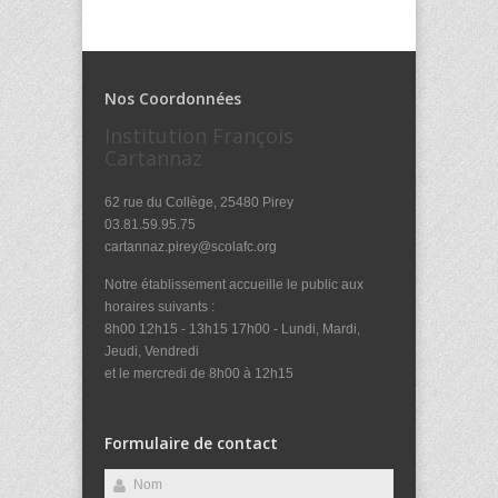
Nos Coordonnées
Institution François
Cartannaz
62 rue du Collège, 25480 Pirey
03.81.59.95.75
cartannaz.pirey@scolafc.org
Notre établissement accueille le public aux
horaires suivants :
8h00 12h15 - 13h15 17h00 - Lundi, Mardi,
Jeudi, Vendredi
et le mercredi de 8h00 à 12h15
Formulaire de contact