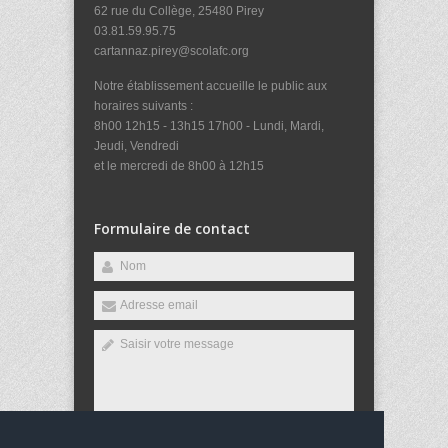
62 rue du Collège, 25480 Pirey
03.81.59.95.75
cartannaz.pirey@scolafc.org
Notre établissement accueille le public aux
horaires suivants :
8h00 12h15 - 13h15 17h00 - Lundi, Mardi,
Jeudi, Vendredi
et le mercredi de 8h00 à 12h15
Formulaire de contact