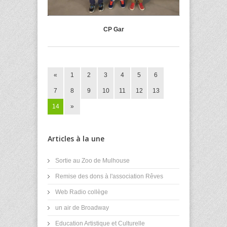
CP Gar
«
1
2
3
4
5
6
7
8
9
10
11
12
13
14
»
Articles à la une
Sortie au Zoo de Mulhouse
Remise des dons à l'association Rêves
Web Radio collège
un air de Broadway
Education Artistique et Culturelle