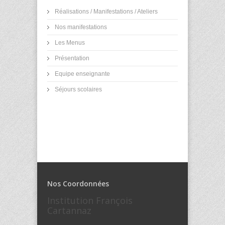
Réalisations / Manifestations / Ateliers
Nos manifestations
Les Menus
Présentation
Equipe enseignante
Séjours scolaires
Nos Coordonnées
Institution François
Cartannaz