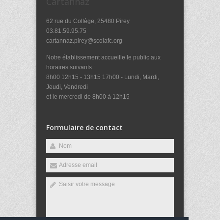
Cartannaz
62 rue du Collège, 25480 Pirey
03.81.59.95.75
cartannaz.pirey@scolafc.org
Notre établissement accueille le public aux
horaires suivants :
8h00 12h15 - 13h15 17h00 - Lundi, Mardi,
Jeudi, Vendredi
et le mercredi de 8h00 à 12h15
Formulaire de contact