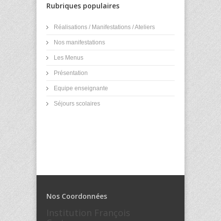
Rubriques populaires
Réalisations / Manifestations / Ateliers
Nos manifestations
Les Menus
Présentation
Equipe enseignante
Séjours scolaires
Nos Coordonnées
Institution François