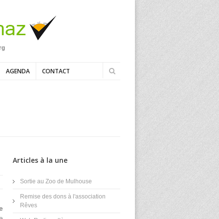
rg
AGENDA
CONTACT
Articles à la une
Sortie au Zoo de Mulhouse
Remise des dons à l'association
Rêves
e
e