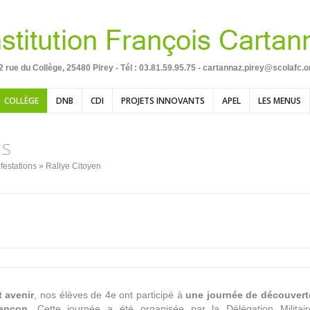
2 rue du Collège, 25480 Pirey - Tél :
03.81.59.95.75 - cartannaz.pirey@scolafc.o
COLLÈGE
DNB
CDI
PROJETS INNOVANTS
APEL
LES MENUS
ns
festations
» Rallye Citoyen
t avenir
, nos élèves de 4e ont participé à
une journée de découvert
ançon
. Cette journée a été organisée par la Délégation Militair